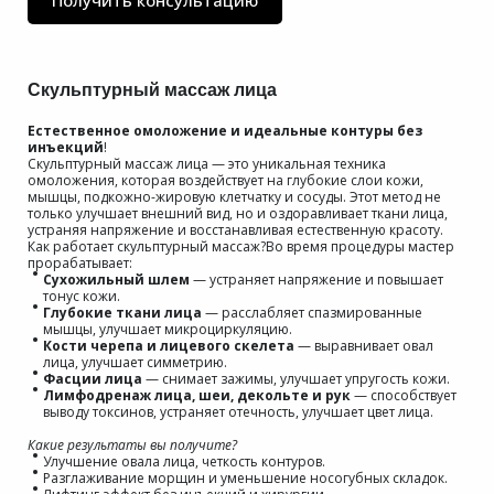
Получить консультацию
Скульптурный массаж лица
Естественное омоложение и идеальные контуры без
инъекций
!
Скульптурный массаж лица — это уникальная техника
омоложения, которая воздействует на глубокие слои кожи,
мышцы, подкожно-жировую клетчатку и сосуды. Этот метод не
только улучшает внешний вид, но и оздоравливает ткани лица,
устраняя напряжение и восстанавливая естественную красоту.
Как работает скульптурный массаж?Во время процедуры мастер
прорабатывает:
Сухожильный шлем
— устраняет напряжение и повышает
тонус кожи.
Глубокие ткани лица
— расслабляет спазмированные
мышцы, улучшает микроциркуляцию.
Кости черепа и лицевого скелета
— выравнивает овал
лица, улучшает симметрию.
Фасции лица
— снимает зажимы, улучшает упругость кожи.
Лимфодренаж лица, шеи, декольте и рук
— способствует
выводу токсинов, устраняет отечность, улучшает цвет лица.
Какие результаты вы получите?
Улучшение овала лица, четкость контуров.
Разглаживание морщин и уменьшение носогубных складок.